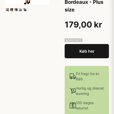
Bordeaux - Plus
size
179,00 kr
Køb her
Fri fragt fra kr.
699
Hurtig og diskret
levering
100 dages
returret