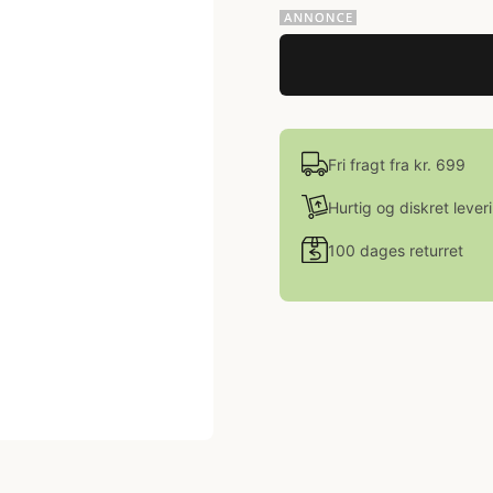
Fri fragt fra kr. 699
Hurtig og diskret lever
100 dages returret