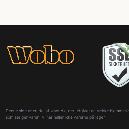
Denne side er en del af want.dk, der udgiver en række hjemmeside
som sælger varen. Vi har heller ikke varerne på lager.