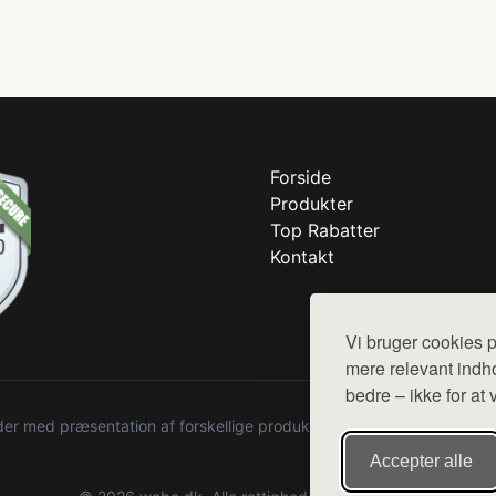
Forside
Produkter
Top Rabatter
Kontakt
Vi bruger cookies p
mere relevant indho
bedre – ikke for at 
r med præsentation af forskellige produkter fra diverse webshops. De
Accepter alle