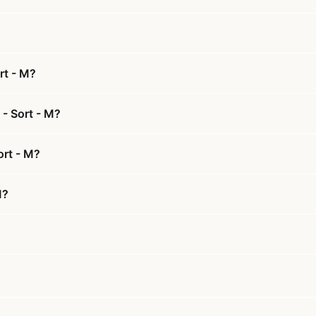
rt - M?
 - Sort - M?
ort - M?
M?