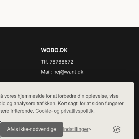
WOBO.DK
Tlf. 78768672
Mail:
hej@want.dk
Cookie- og privatlivspolitik
å vores hjemmeside for at forbedre din oplevelse, vise
ld og analysere trafikken. Kort sagt: for at siden fungerer
være irriterende.
Cookie- og privatlivspolitik.
r sælges ikke varer fra denne side - vi henviser til de shops,
Afvis ikke‑nødvendige
Indstillinger