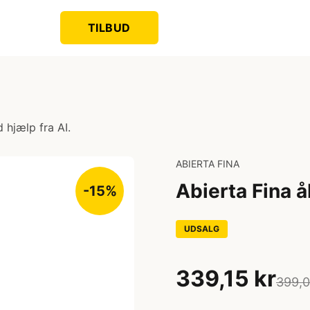
TILBUD
 hjælp fra AI.
ABIERTA FINA
Abierta Fina å
-15%
UDSALG
339,15 kr
399,0