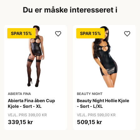
Du er måske interesseret i
SPAR 15%
SPAR 15%
ABIERTA FINA
BEAUTY NIGHT
Abierta Fina åben Cup
Beauty Night Hollie Kjole
Kjole - Sort - XL
- Sort - L/XL
VEJL. PRIS 399,00 KR
VEJL. PRIS 599,00 KR
339,15 kr
509,15 kr