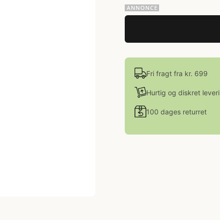
Fri fragt fra kr. 699
Hurtig og diskret lever
100 dages returret