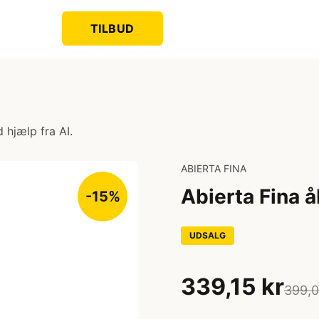
TILBUD
 hjælp fra AI.
ABIERTA FINA
Abierta Fina å
-15%
UDSALG
339,15 kr
399,0