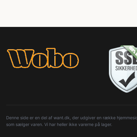
Denne side er en del af want.dk, der udgiver en række hjemmeside
som sælger varen. Vi har heller ikke varerne på lager.