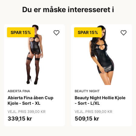
Du er måske interesseret i
SPAR 15%
SPAR 15%
ABIERTA FINA
BEAUTY NIGHT
Abierta Fina åben Cup
Beauty Night Hollie Kjole
Kjole - Sort - XL
- Sort - L/XL
VEJL. PRIS 399,00 KR
VEJL. PRIS 599,00 KR
339,15 kr
509,15 kr