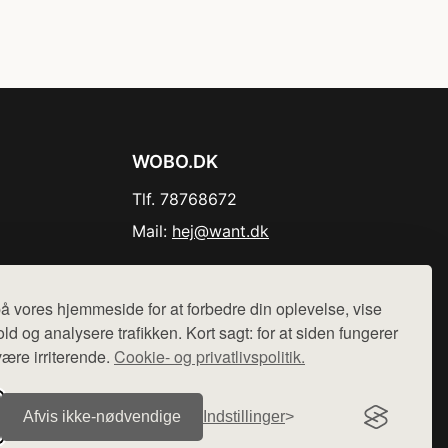
WOBO.DK
Tlf. 78768672
Mail:
hej@want.dk
Cookie- og privatlivspolitik
å vores hjemmeside for at forbedre din oplevelse, vise
ld og analysere trafikken. Kort sagt: for at siden fungerer
være irriterende.
Cookie- og privatlivspolitik.
r sælges ikke varer fra denne side - vi henviser til de shops,
Afvis ikke‑nødvendige
Indstillinger