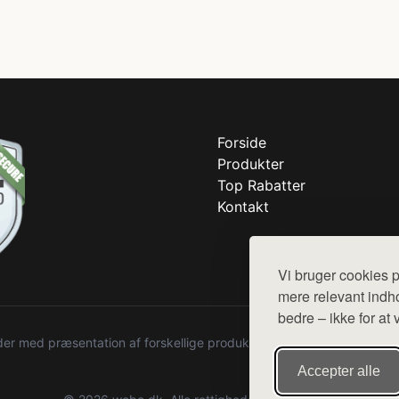
Forside
Produkter
Top Rabatter
Kontakt
Vi bruger cookies p
mere relevant indho
bedre – ikke for at 
r med præsentation af forskellige produkter fra diverse webshops. De
Accepter alle