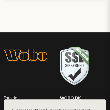
Forside
WOBO.DK
Produkter
Tlf. 78768672
Top Rabatter