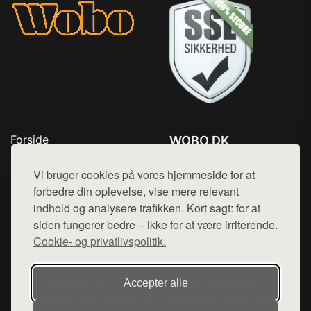
Forside
WOBO.DK
Produkter
Tlf. 78768672
Top Rabatter
Vi bruger cookies på vores hjemmeside for at
Mail:
hej@want.dk
Kontakt
forbedre din oplevelse, vise mere relevant
indhold og analysere trafikken. Kort sagt: for at
Cookie- og privatlivspolitik
siden fungerer bedre – ikke for at være irriterende.
Cookie- og privatlivspolitik.
Denne side er en del af want.dk, der udgiver en række
Accepter alle
hjemmesider med præsentation af forskellige produkter fra