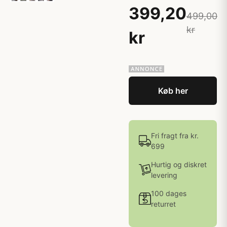
399,20
499,00
kr
kr
Køb her
Fri fragt fra kr.
699
Hurtig og diskret
levering
100 dages
returret