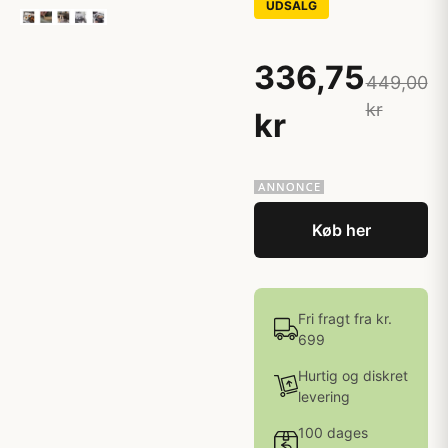
UDSALG
336,75
449,00
kr
kr
Køb her
Fri fragt fra kr.
699
Hurtig og diskret
levering
100 dages