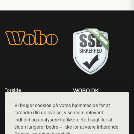
Forside
WOBO.DK
Produkter
Tlf. 78768672
Top Rabatter
Vi bruger cookies på vores hjemmeside for at
Mail:
hej@want.dk
Kontakt
forbedre din oplevelse, vise mere relevant
indhold og analysere trafikken. Kort sagt: for at
Cookie- og privatlivspolitik
siden fungerer bedre – ikke for at være irriterende.
Cookie- og privatlivspolitik.