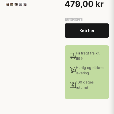
479,00 kr
Køb her
Fri fragt fra kr.
699
Hurtig og diskret
levering
100 dages
returret