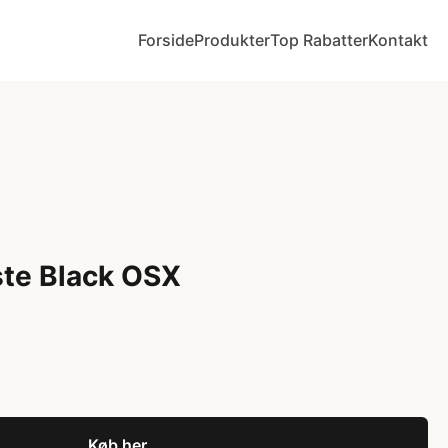
Forside
Produkter
Top Rabatter
Kontakt
ste Black OSX
Køb her