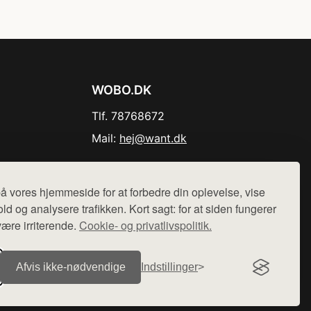
WOBO.DK
Tlf. 78768672
Mail:
hej@want.dk
Cookie- og privatlivspolitik
å vores hjemmeside for at forbedre din oplevelse, vise
ld og analysere trafikken. Kort sagt: for at siden fungerer
være irriterende.
Cookie- og privatlivspolitik.
r sælges ikke varer fra denne side - vi henviser til de shops,
Afvis ikke‑nødvendige
Indstillinger