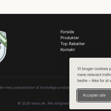
Forside
Produkter
Top Rabatter
Kontakt
Vi bruger cookies p
mere relevant indho
bedre – ikke for at 
r med præsentation af forskellige produkter fra diverse webshops. De
Accepter alle
© 2026 wobo.dk. Alle rettigheder forbeholdes.