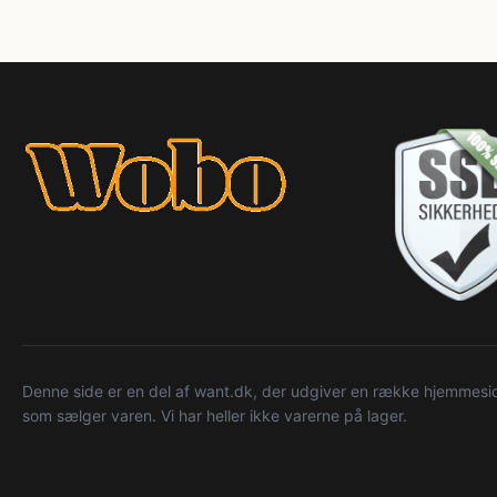
Denne side er en del af want.dk, der udgiver en række hjemmeside
som sælger varen. Vi har heller ikke varerne på lager.