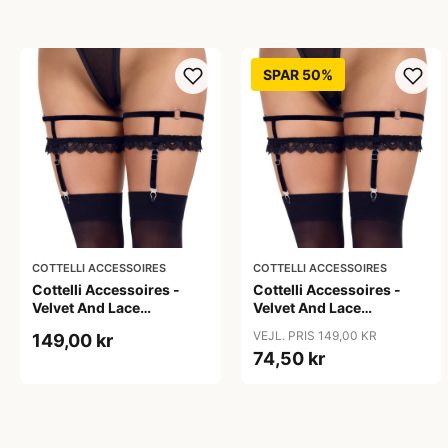
SPAR 50%
COTTELLI ACCESSOIRES
COTTELLI ACCESSOIRES
Cottelli Accessoires -
Cottelli Accessoires -
Velvet And Lace
Velvet And Lace
Suspender Garters -
Suspender Garters -
VEJL. PRIS 149,00 KR
149,00 kr
Black - L/XL
Black - S/M
74,50 kr