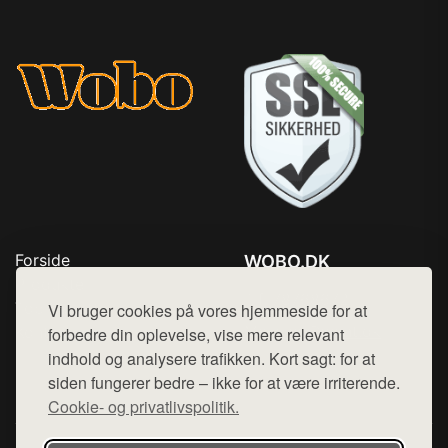
Forside
WOBO.DK
Produkter
Tlf. 78768672
Top Rabatter
Vi bruger cookies på vores hjemmeside for at
Mail:
hej@want.dk
Kontakt
forbedre din oplevelse, vise mere relevant
indhold og analysere trafikken. Kort sagt: for at
Cookie- og privatlivspolitik
siden fungerer bedre – ikke for at være irriterende.
Cookie- og privatlivspolitik.