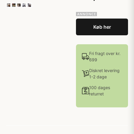
Køb her
Fri fragt over kr.
699
Diskret levering
1-2 dage
100 dages
returret