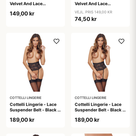
Velvet And Lace
Velvet And Lace
Suspender Garters -
Suspender Garters -
VEJL. PRIS 149,00 KR
149,00 kr
Black - L/XL
Black - S/M
74,50 kr
COTTELLI LINGERIE
COTTELLI LINGERIE
Cottelli Lingerie - Lace
Cottelli Lingerie - Lace
Suspender Belt - Black -
Suspender Belt - Black -
M
S
189,00 kr
189,00 kr