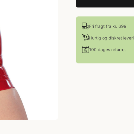
Fri fragt fra kr. 699
Hurtig og diskret lever
100 dages returret