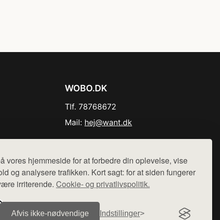
WOBO.DK
Tlf. 78768672
Mail:
hej@want.dk
Cookie- og privatlivspolitik
å vores hjemmeside for at forbedre din oplevelse, vise
ld og analysere trafikken. Kort sagt: for at siden fungerer
være irriterende.
Cookie- og privatlivspolitik.
r sælges ikke varer fra denne side - vi henviser til de shops,
Afvis ikke‑nødvendige
Indstillinger