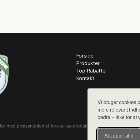
Forside
Produkter
Top Rabatter
Kontakt
Vi bruger cookies p
mere relevant indho
bedre – ikke for at 
r med præsentation af forskellige produkter fra diverse webshops. De
Accepter alle