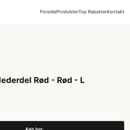
Forside
Produkter
Top Rabatter
Kontakt
Nederdel Rød - Rød - L
Køb her