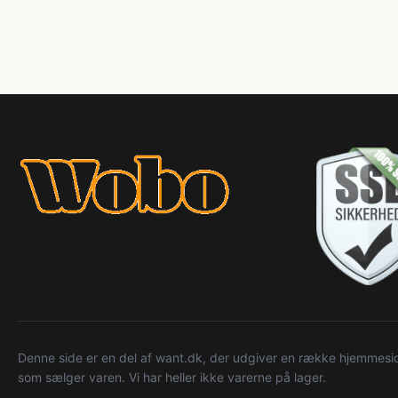
Denne side er en del af want.dk, der udgiver en række hjemmeside
som sælger varen. Vi har heller ikke varerne på lager.