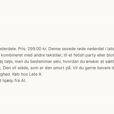
derdele. Pris: 299.00 kr. Denne sexede røde nederdel i latex
 kombineret med andre tekstiler, til et fetish party eller b
j talje, men du bestemmer selv, hvordan du ønsker at sætt
t. Den vil sidde, som er den smurt på. Vil du gerne bevare di
dighed. Køb hos Late X.
 hjælp fra AI.