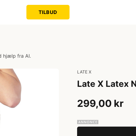
TILBUD
 hjælp fra AI.
LATE X
Late X Latex 
299,00 kr