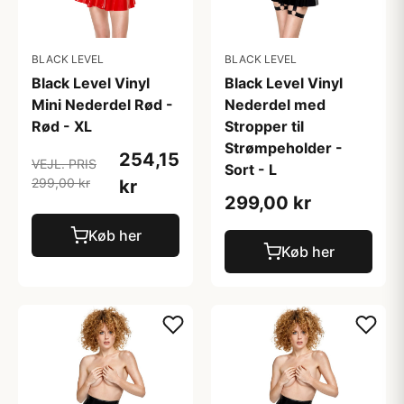
BLACK LEVEL
BLACK LEVEL
Black Level Vinyl
Black Level Vinyl
Mini Nederdel Rød -
Nederdel med
Rød - XL
Stropper til
Strømpeholder -
254,15
VEJL. PRIS
Sort - L
299,00 kr
kr
299,00 kr
Køb her
Køb her