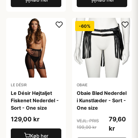
-60%
LE DÉSIR
OBAIE
Le Désir Højtaljet
Obaie Blød Nederdel
Fiskenet Nederdel -
i Kunstlæder - Sort -
Sort - One size
One size
129,00 kr
79,60
VEJL. PRIS
199,00 kr
kr
Køb her