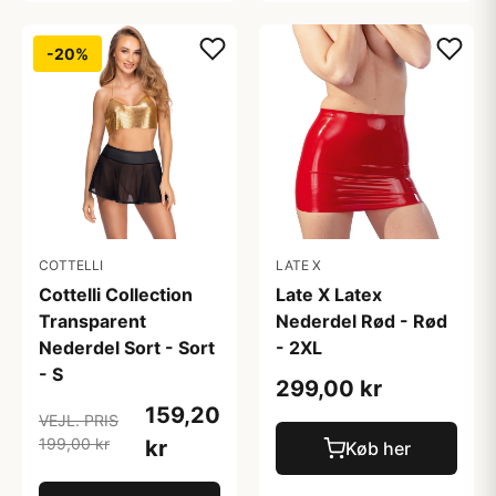
-20%
COTTELLI
LATE X
Cottelli Collection
Late X Latex
Transparent
Nederdel Rød - Rød
Nederdel Sort - Sort
- 2XL
- S
299,00 kr
159,20
VEJL. PRIS
199,00 kr
kr
Køb her