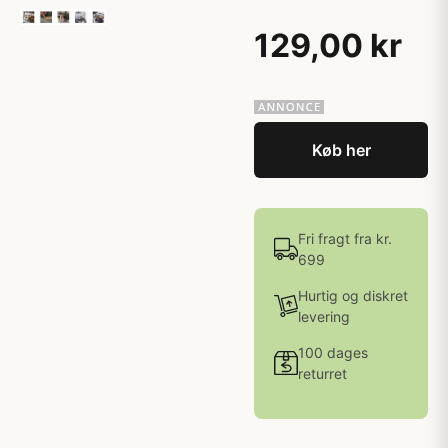
129,00 kr
Køb her
Fri fragt fra kr.
699
Hurtig og diskret
levering
100 dages
returret