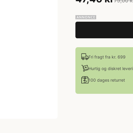
79,00 k
Fri fragt fra kr. 699
Hurtig og diskret lever
100 dages returret