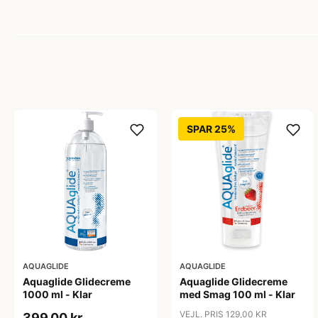
SPAR 25%
AQUAGLIDE
AQUAGLIDE
Aquaglide Glidecreme
Aquaglide Glidecreme
1000 ml - Klar
med Smag 100 ml - Klar
VEJL. PRIS 129,00 KR
399,00 kr