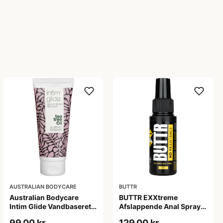
AUSTRALIAN BODYCARE
BUTTR
Australian Bodycare
BUTTR EXXtreme
Intim Glide Vandbaseret
Afslappende Anal Spray
Glidecreme 100 ml - Klar
50 ml - Klar
99,00 kr
129,00 kr