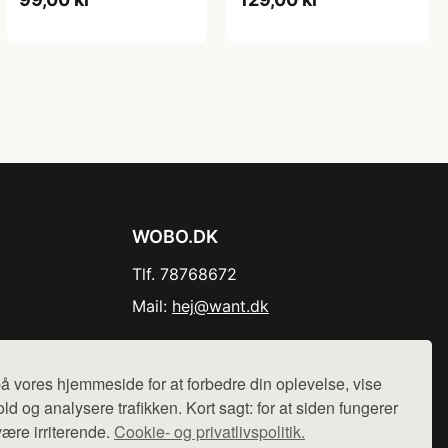
WOBO.DK
Tlf. 78768672
Mail:
hej@want.dk
Cookie- og privatlivspolitik
å vores hjemmeside for at forbedre din oplevelse, vise
ld og analysere trafikken. Kort sagt: for at siden fungerer
være irriterende.
Cookie- og privatlivspolitik.