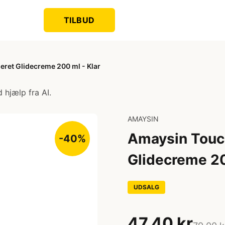
TILBUD
ret Glidecreme 200 ml - Klar
 hjælp fra AI.
AMAYSIN
Amaysin Touc
-40%
Glidecreme 20
UDSALG
47,40 kr