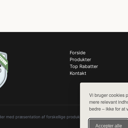
Forside
Produkter
Top Rabatter
Kontakt
Vi bruger cookies p
mere relevant indho
bedre – ikke for at 
r med præsentation af forskellige produkter fra diverse webshops. De
Accepter alle