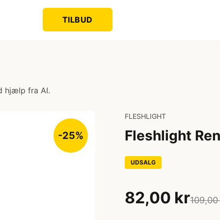
TILBUD
 hjælp fra AI.
FLESHLIGHT
Fleshlight Re
-25%
UDSALG
82,00 kr
109,00