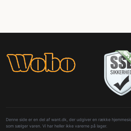
Denne side er en del af want.dk, der udgiver en række hjemmeside
som sælger varen. Vi har heller ikke varerne på lager.