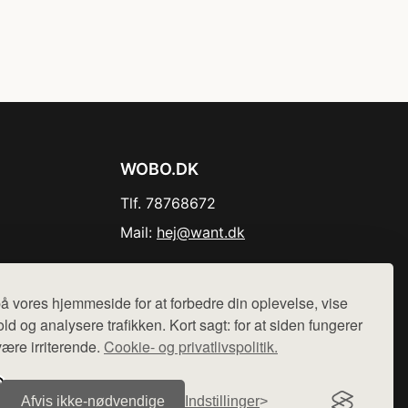
WOBO.DK
Tlf. 78768672
Mail:
hej@want.dk
Cookie- og privatlivspolitik
å vores hjemmeside for at forbedre din oplevelse, vise
ld og analysere trafikken. Kort sagt: for at siden fungerer
være irriterende.
Cookie- og privatlivspolitik.
r sælges ikke varer fra denne side - vi henviser til de shops,
Afvis ikke‑nødvendige
Indstillinger