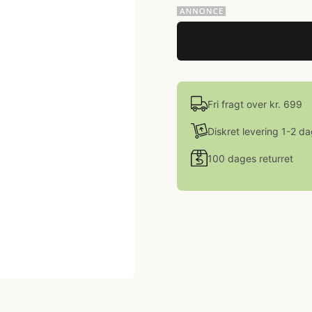
Fri fragt over kr. 699
Diskret levering 1-2 d
100 dages returret