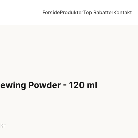
Forside
Produkter
Top Rabatter
Kontakt
newing Powder - 120 ml
 kr