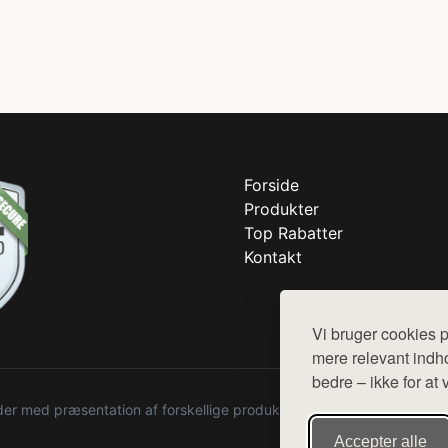
Forside
Produkter
Top Rabatter
Kontakt
Vi bruger cookies p
mere relevant indho
bedre – ikke for at 
r med præsentation af forskellige produkter fra diverse webshops. De
Accepter alle