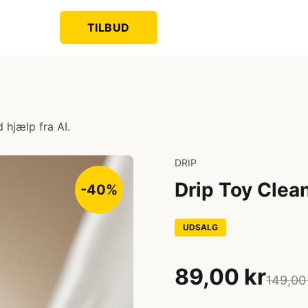
TILBUD
 hjælp fra AI.
DRIP
Drip Toy Clea
-40%
UDSALG
89,00 kr
149,00