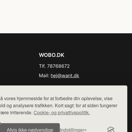
WOBO.DK
Tlf. 78768672
Mail:
hej@want.dk
Cookie- og privatlivspolitik
å vores hjemmeside for at forbedre din oplevelse, vise
ld og analysere trafikken. Kort sagt: for at siden fungerer
være irriterende.
Cookie- og privatlivspolitik.
r sælges ikke varer fra denne side - vi henviser til de shops,
Afvis ikke‑nødvendige
Indstillinger