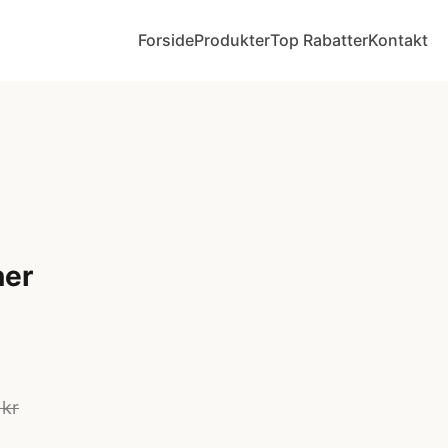
Forside
Produkter
Top Rabatter
Kontakt
ner
 kr