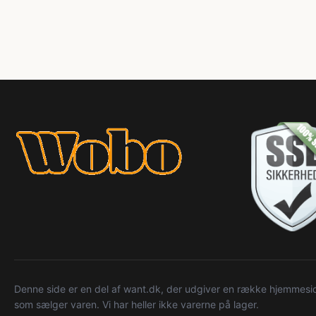
Denne side er en del af want.dk, der udgiver en række hjemmeside
som sælger varen. Vi har heller ikke varerne på lager.