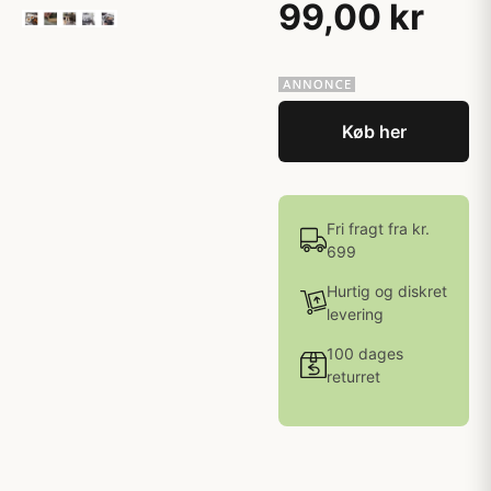
99,00 kr
Køb her
Fri fragt fra kr.
699
Hurtig og diskret
levering
100 dages
returret