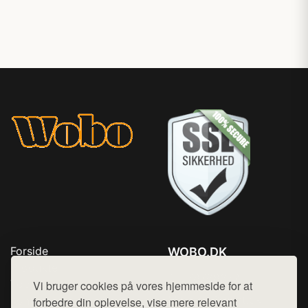
Forside
WOBO.DK
Produkter
Tlf. 78768672
Top Rabatter
Vi bruger cookies på vores hjemmeside for at
Mail:
hej@want.dk
Kontakt
forbedre din oplevelse, vise mere relevant