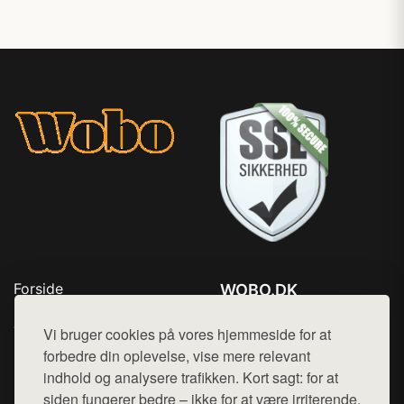
Forside
WOBO.DK
Produkter
Tlf. 78768672
Top Rabatter
Vi bruger cookies på vores hjemmeside for at
Mail:
hej@want.dk
Kontakt
forbedre din oplevelse, vise mere relevant
indhold og analysere trafikken. Kort sagt: for at
Cookie- og privatlivspolitik
siden fungerer bedre – ikke for at være irriterende.