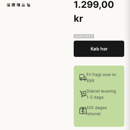
1.299,00
kr
Køb her
Fri fragt over kr.
699
Diskret levering
1-2 dage
100 dages
returret