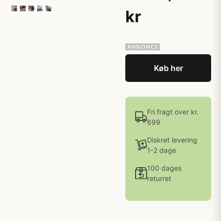
kr
Køb her
Fri fragt over kr.
699
Diskret levering
1-2 dage
100 dages
returret