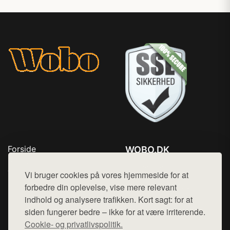
Forside
WOBO.DK
Produkter
Tlf. 78768672
Top Rabatter
Vi bruger cookies på vores hjemmeside for at
Mail:
hej@want.dk
Kontakt
forbedre din oplevelse, vise mere relevant
indhold og analysere trafikken. Kort sagt: for at
Cookie- og privatlivspolitik
siden fungerer bedre – ikke for at være irriterende.
Cookie- og privatlivspolitik.