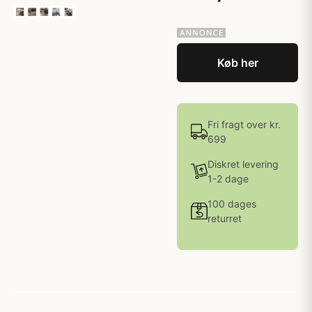
Køb her
Fri fragt over kr.
699
Diskret levering
1-2 dage
100 dages
returret