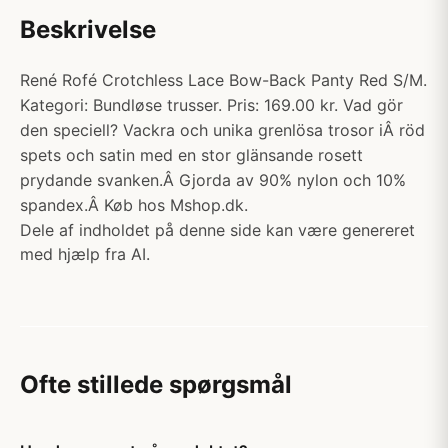
Beskrivelse
René Rofé Crotchless Lace Bow-Back Panty Red S/M.
Kategori: Bundløse trusser. Pris: 169.00 kr. Vad gör
den speciell? Vackra och unika grenlösa trosor iÂ röd
spets och satin med en stor glänsande rosett
prydande svanken.Â Gjorda av 90% nylon och 10%
spandex.Â Køb hos Mshop.dk.
Dele af indholdet på denne side kan være genereret
med hjælp fra AI.
Ofte stillede spørgsmål