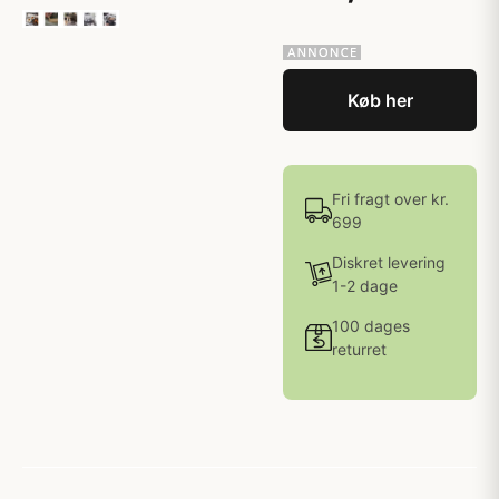
Køb her
Fri fragt over kr.
699
Diskret levering
1-2 dage
100 dages
returret