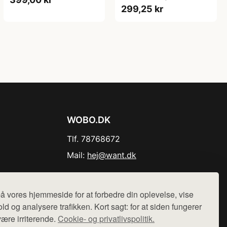
299,25 kr
WOBO.DK
Tlf. 78768672
Mail:
hej@want.dk
Cookie- og privatlivspolitik
å vores hjemmeside for at forbedre din oplevelse, vise
ld og analysere trafikken. Kort sagt: for at siden fungerer
være irriterende.
Cookie- og privatlivspolitik.