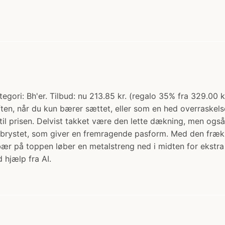
tegori: Bh'er. Tilbud: nu 213.85 kr. (regalo 35% fra 329.00 k
 aften, når du kun bærer sættet, eller som en hed overraskel
 til prisen. Delvist takket være den lette dækning, men og
brystet, som giver en fremragende pasform. Med den frække 
ebær på toppen løber en metalstreng ned i midten for ekstra 
 hjælp fra AI.