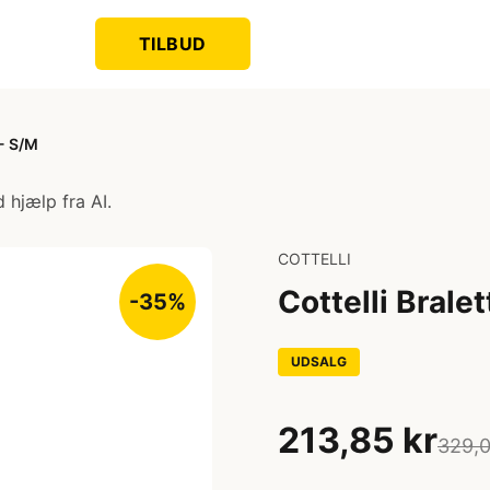
TILBUD
 - S/M
 hjælp fra AI.
COTTELLI
Cottelli Brale
-35%
UDSALG
213,85 kr
329,0