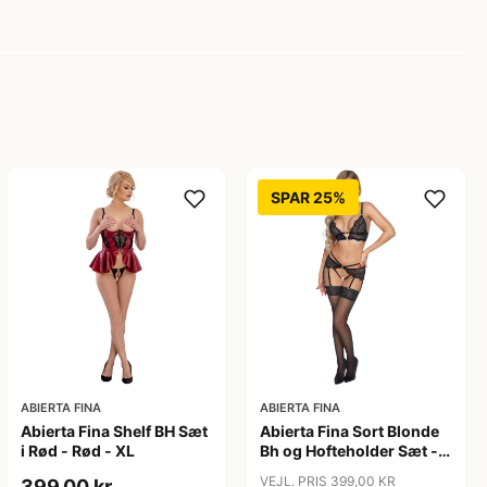
SPAR 25%
ABIERTA FINA
ABIERTA FINA
Abierta Fina Shelf BH Sæt
Abierta Fina Sort Blonde
i Rød - Rød - XL
Bh og Hofteholder Sæt -
Sort - XL
VEJL. PRIS 399,00 KR
399,00 kr