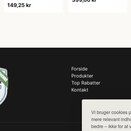
149,25 kr
Forside
Produkter
Top Rabatter
Kontakt
Vi bruger cookies p
mere relevant indho
bedre – ikke for at 