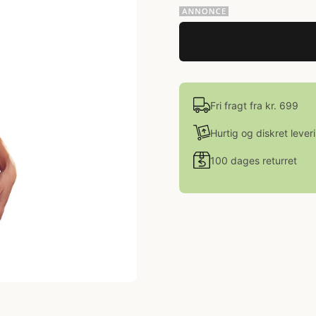
Fri fragt fra kr. 699
Hurtig og diskret lever
100 dages returret