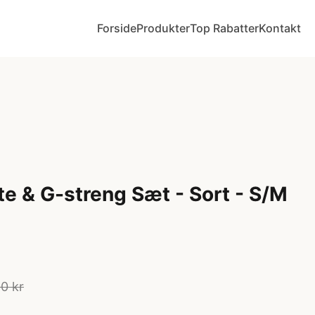
Forside
Produkter
Top Rabatter
Kontakt
tte & G-streng Sæt - Sort - S/M
0 kr