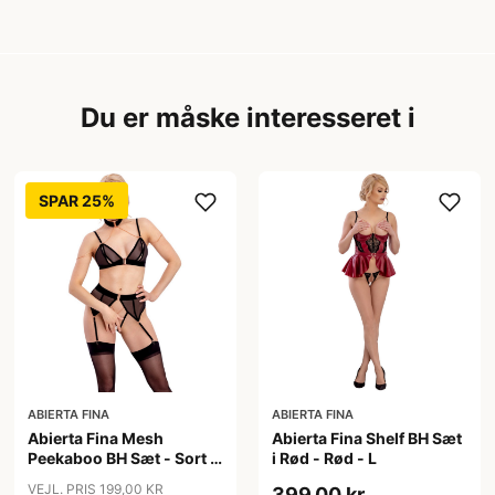
Du er måske interesseret i
SPAR 25%
ABIERTA FINA
ABIERTA FINA
Abierta Fina Mesh
Abierta Fina Shelf BH Sæt
Peekaboo BH Sæt - Sort -
i Rød - Rød - L
XL
VEJL. PRIS 199,00 KR
399,00 kr