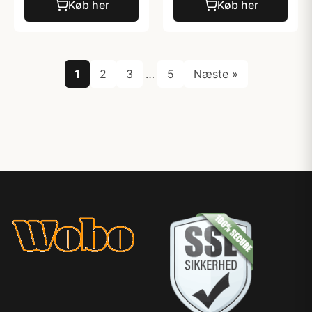
Køb her
Køb her
1
2
3
…
5
Næste »