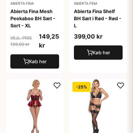
ABIERTA FINA
ABIERTA FINA
Abierta Fina Mesh
Abierta Fina Shelf
Peekaboo BH Sæt -
BH Sæt i Rød - Rød -
Sort - XL
L
149,25
399,00 kr
VEJL. PRIS
199,00 kr
kr
Køb her
Køb her
-25%