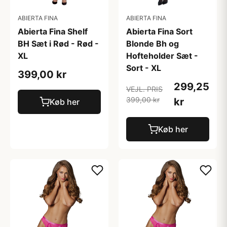
ABIERTA FINA
ABIERTA FINA
Abierta Fina Shelf
Abierta Fina Sort
BH Sæt i Rød - Rød -
Blonde Bh og
XL
Hofteholder Sæt -
Sort - XL
399,00 kr
299,25
VEJL. PRIS
399,00 kr
kr
Køb her
Køb her