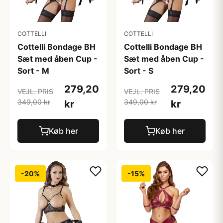
COTTELLI
COTTELLI
Cottelli Bondage BH
Cottelli Bondage BH
Sæt med åben Cup -
Sæt med åben Cup -
Sort - M
Sort - S
279,20
279,20
VEJL. PRIS
VEJL. PRIS
349,00 kr
349,00 kr
kr
kr
Køb her
Køb her
-20%
-15%