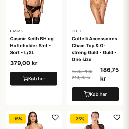
CASMIR
COTTELLI
Casmir Keith BH og
Cottelli Accessoires
Hofteholder Sæt -
Chain Top & G-
Sort - L/XL
streng Guld - Guld -
One size
379,00 kr
186,75
VEJL. PRIS
249,00 kr
kr
Køb her
Køb her
-15%
-25%