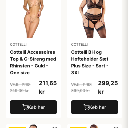
COTTELLI
COTTELLI
Cottelli Accessoires
Cottelli BH og
Top & G-Streng med
Hofteholder Sæt
Rhinsten - Guld -
Plus Size - Sort -
One size
3XL
211,65
299,25
VEJL. PRIS
VEJL. PRIS
249,00 kr
399,00 kr
kr
kr
Køb her
Køb her