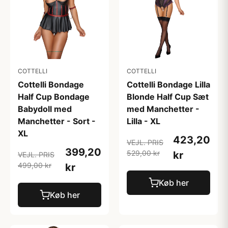
COTTELLI
COTTELLI
Cottelli Bondage
Cottelli Bondage Lilla
Half Cup Bondage
Blonde Half Cup Sæt
Babydoll med
med Manchetter -
Manchetter - Sort -
Lilla - XL
XL
423,20
VEJL. PRIS
399,20
529,00 kr
kr
VEJL. PRIS
499,00 kr
kr
Køb her
Køb her