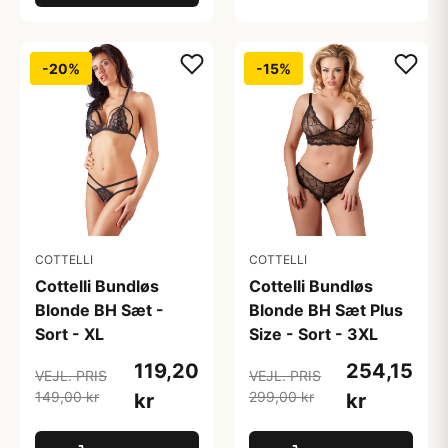
-20%
-15%
COTTELLI
COTTELLI
Cottelli Bundløs
Cottelli Bundløs
Blonde BH Sæt -
Blonde BH Sæt Plus
Sort - XL
Size - Sort - 3XL
119,20
254,15
VEJL. PRIS
VEJL. PRIS
149,00 kr
299,00 kr
kr
kr