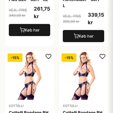
L
261,75
VEJL. PRIS
339,15
349,00 kr
kr
VEJL. PRIS
399,00 kr
kr
Køb her
Køb her
-15%
-15%
COTTELLI
COTTELLI
Cottelli Bondage BH
Cottelli Bondage BH