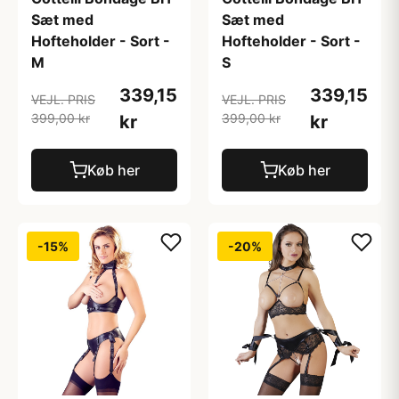
Sæt med
Sæt med
Hofteholder - Sort -
Hofteholder - Sort -
M
S
339,15
339,15
VEJL. PRIS
VEJL. PRIS
399,00 kr
399,00 kr
kr
kr
Køb her
Køb her
-15%
-20%