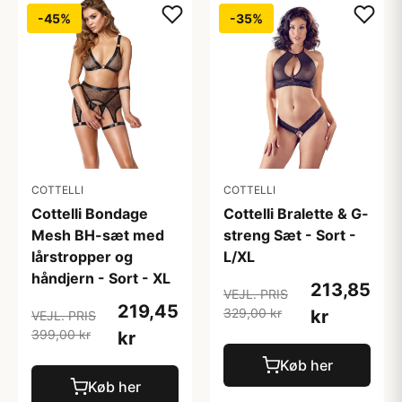
-45%
-35%
COTTELLI
COTTELLI
Cottelli Bondage
Cottelli Bralette & G-
Mesh BH-sæt med
streng Sæt - Sort -
lårstropper og
L/XL
håndjern - Sort - XL
213,85
VEJL. PRIS
219,45
329,00 kr
kr
VEJL. PRIS
399,00 kr
kr
Køb her
Køb her