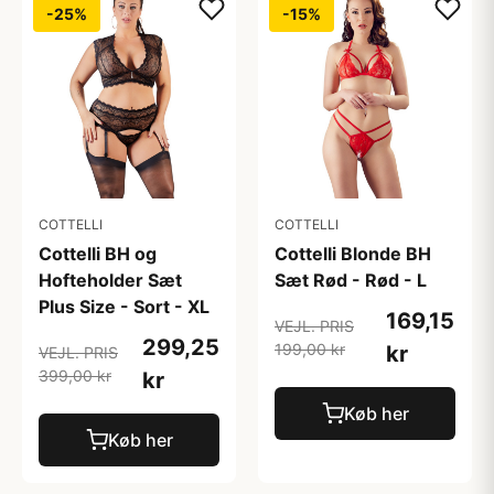
-25%
-15%
COTTELLI
COTTELLI
Cottelli BH og
Cottelli Blonde BH
Hofteholder Sæt
Sæt Rød - Rød - L
Plus Size - Sort - XL
169,15
VEJL. PRIS
299,25
199,00 kr
kr
VEJL. PRIS
399,00 kr
kr
Køb her
Køb her