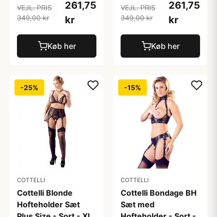
261,75
261,75
VEJL. PRIS
VEJL. PRIS
349,00 kr
349,00 kr
kr
kr
Køb her
Køb her
-25%
-15%
COTTELLI
COTTELLI
Cottelli Blonde
Cottelli Bondage BH
Hofteholder Sæt
Sæt med
Plus Size - Sort - XL
Hofteholder - Sort -