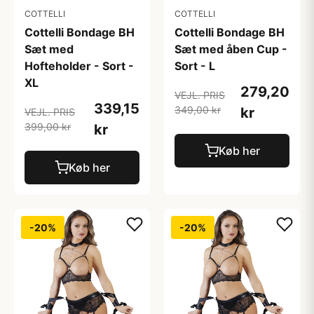
COTTELLI
COTTELLI
Cottelli Bondage BH
Cottelli Bondage BH
Sæt med
Sæt med åben Cup -
Hofteholder - Sort -
Sort - L
XL
279,20
VEJL. PRIS
339,15
349,00 kr
kr
VEJL. PRIS
399,00 kr
kr
Køb her
Køb her
-20%
-20%