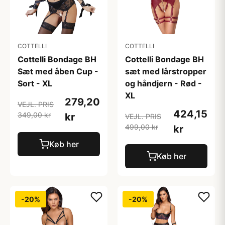
COTTELLI
COTTELLI
Cottelli Bondage BH
Cottelli Bondage BH
Sæt med åben Cup -
sæt med lårstropper
Sort - XL
og håndjern - Rød -
XL
279,20
VEJL. PRIS
424,15
349,00 kr
kr
VEJL. PRIS
499,00 kr
kr
Køb her
Køb her
-20%
-20%