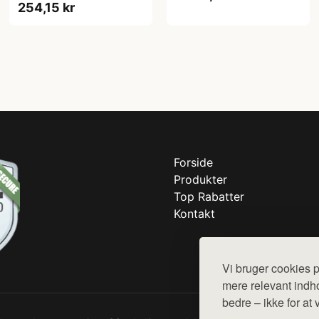
254,15 kr
Forside
Produkter
Top Rabatter
Kontakt
Vi bruger cookies p
mere relevant indho
bedre – ikke for at 