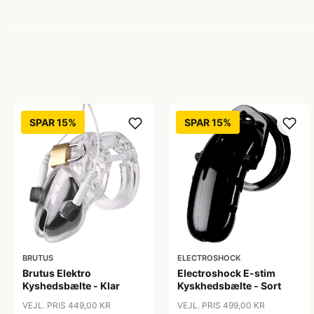
SPAR 15%
SPAR 15%
BRUTUS
ELECTROSHOCK
Brutus Elektro
Electroshock E-stim
Kyshedsbælte - Klar
Kyskhedsbælte - Sort
VEJL. PRIS 449,00 KR
VEJL. PRIS 499,00 KR