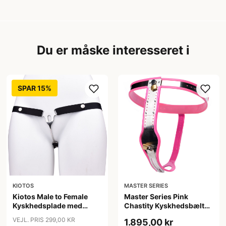
Du er måske interesseret i
SPAR 15%
KIOTOS
MASTER SERIES
Kiotos Male to Female
Master Series Pink
Kyskhedsplade med
Chastity Kyskhedsbælte
Bælte - Sort
til Kvinder - Rosa
VEJL. PRIS 299,00 KR
1.895,00 kr