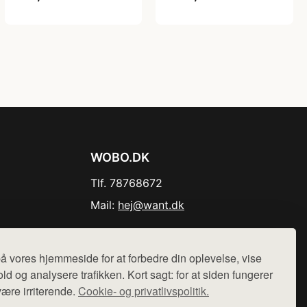
WOBO.DK
Tlf. 78768672
Mail:
hej@want.dk
Cookie- og privatlivspolitik
å vores hjemmeside for at forbedre din oplevelse, vise
ld og analysere trafikken. Kort sagt: for at siden fungerer
være irriterende.
Cookie- og privatlivspolitik.