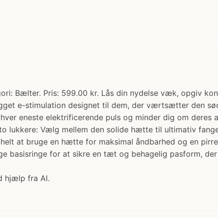
i: Bælter. Pris: 599.00 kr. Lås din nydelse væk, opgiv kontr
get e-stimulation designet til dem, der værtsætter den sø
r hver eneste elektrificerende puls og minder dig om deres 
o lukkere: Vælg mellem den solide hætte til ultimativ fang
helt at bruge en hætte for maksimal åndbarhed og en pirren
ge basisringe for at sikre en tæt og behagelig pasform, der
 hjælp fra AI.