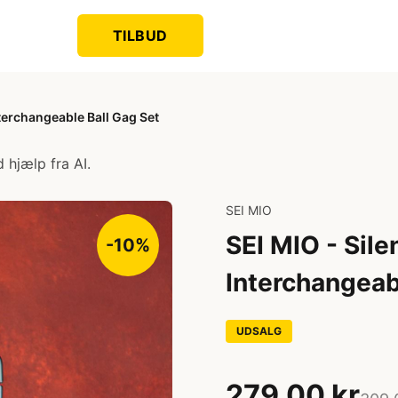
TILBUD
nterchangeable Ball Gag Set
 hjælp fra AI.
SEI MIO
SEI MIO - Sile
-10%
Interchangeab
UDSALG
279,00 kr