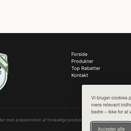
Forside
Produkter
Top Rabatter
Kontakt
Vi bruger cookies p
mere relevant indho
bedre – ikke for at 
r med præsentation af forskellige produkter fra diverse webshops. De
Accepter alle