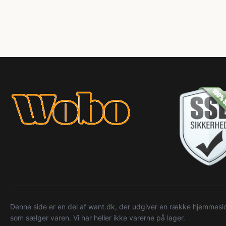
Denne side er en del af want.dk, der udgiver en række hjemmeside
som sælger varen. Vi har heller ikke varerne på lager.