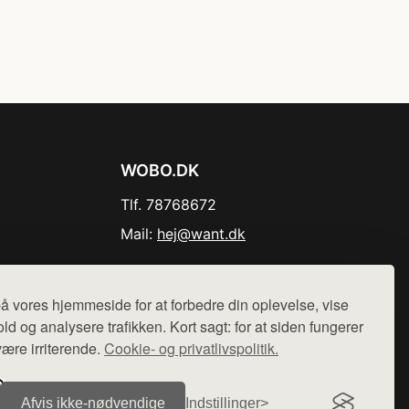
WOBO.DK
Tlf. 78768672
Mail:
hej@want.dk
Cookie- og privatlivspolitik
å vores hjemmeside for at forbedre din oplevelse, vise
ld og analysere trafikken. Kort sagt: for at siden fungerer
være irriterende.
Cookie- og privatlivspolitik.
r sælges ikke varer fra denne side - vi henviser til de shops,
Afvis ikke‑nødvendige
Indstillinger