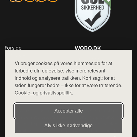
Forside
WOBO.DK
Produkter
Tlf. 78768672
Top Rabatter
Vi bruger cookies på vores hjemmeside for at
Mail:
hej@want.dk
Kontakt
forbedre din oplevelse, vise mere relevant
indhold og analysere trafikken. Kort sagt: for at
Cookie- og privatlivspolitik
siden fungerer bedre – ikke for at være irriterende.
Cookie- og privatlivspolitik.
Denne side er en del af want.dk, der udgiver en række
Accepter alle
hjemmesider med præsentation af forskellige produkter fra
diverse webshops. Der sælges ikke varer fra denne side - vi
Afvis ikke‑nødvendige
henviser til de shops, som sælger varen. Vi har heller ikke