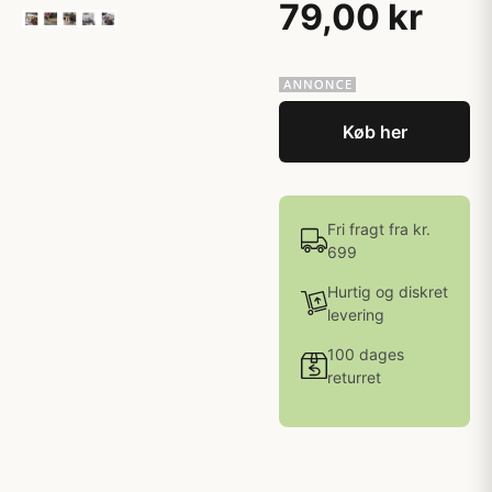
79,00 kr
Køb her
Fri fragt fra kr.
699
Hurtig og diskret
levering
100 dages
returret