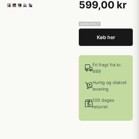
599,00 kr
Køb her
Fri fragt fra kr.
699
Hurtig og diskret
levering
100 dages
returret