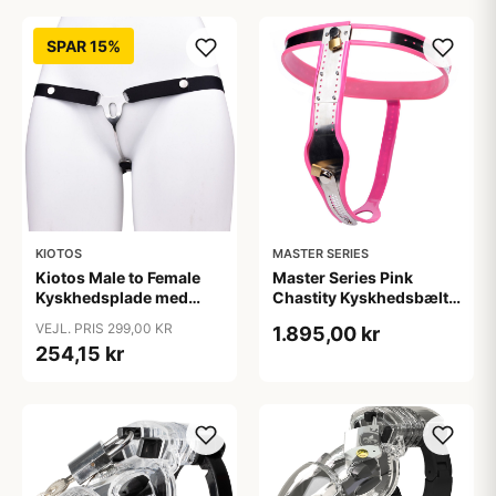
SPAR 15%
KIOTOS
MASTER SERIES
Kiotos Male to Female
Master Series Pink
Kyskhedsplade med
Chastity Kyskhedsbælte
Bælte - Sort
til Kvinder - Rosa
VEJL. PRIS 299,00 KR
1.895,00 kr
254,15 kr