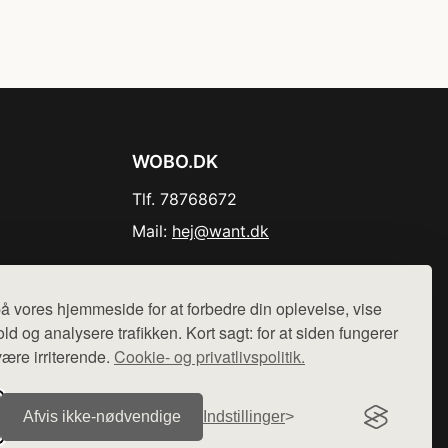
WOBO.DK
Tlf. 78768672
Mail:
hej@want.dk
Cookie- og privatlivspolitik
å vores hjemmeside for at forbedre din oplevelse, vise
ld og analysere trafikken. Kort sagt: for at siden fungerer
være irriterende.
Cookie- og privatlivspolitik.
r sælges ikke varer fra denne side - vi henviser til de shops,
Afvis ikke‑nødvendige
Indstillinger