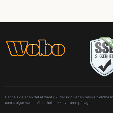
Denne side er en del af want.dk, der udgiver en række hjemmeside
som sælger varen. Vi har heller ikke varerne på lager.