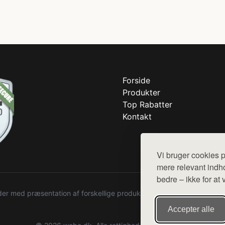
Forside
Produkter
Top Rabatter
Kontakt
Vi bruger cookies p
mere relevant indho
bedre – ikke for at 
r med præsentation af forskellige produkter fra diverse webshops. De
Accepter alle