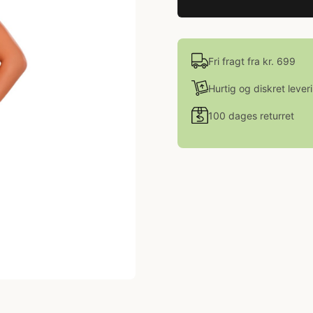
Fri fragt fra kr. 699
Hurtig og diskret lever
100 dages returret