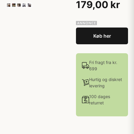
179,00 kr
Køb her
Fri fragt fra kr.
699
Hurtig og diskret
levering
100 dages
returret