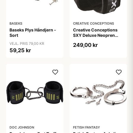
BASEKS
CREATIVE CONCEPTIONS
Baseks Plys Håndjern -
Creative Conceptions
Sort
SXY Deluxe Neopren
Kryds Manchetter - Sort
VEJL. PRIS 79,00 KR
249,00 kr
59,25 kr
DOC JOHNSON
FETISH FANTASY