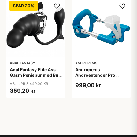
SPAR 20%
ANAL FANTASY
ANDROPENIS
Anal Fantasy Elite Ass-
Andropenis
Gasm Penisbur med Butt
Androextender Pro
Plug - Sort
Penisforlænger - Blå
VEJL. PRIS 449,00 KR
999,00 kr
359,20 kr