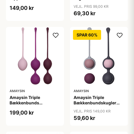
Rejseetui - Sort
VEJL. PRIS 99,00 KR
149,00 kr
69,30 kr
SPAR 60%
AMAYSIN
AMAYSIN
Amaysin Triple
Amaysin Triple
Bækkenbunds
Bækkenbundskugler
Træningskugler Sæt -
Sæt - Flere farver
VEJL. PRIS 149,00 KR
199,00 kr
Rosa
59,60 kr