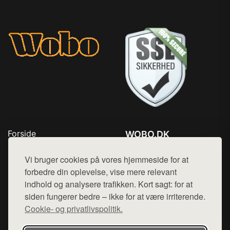
Forside
WOBO.DK
Produkter
Tlf. 78768672
Top Rabatter
Vi bruger cookies på vores hjemmeside for at
Mail:
hej@want.dk
Kontakt
forbedre din oplevelse, vise mere relevant
indhold og analysere trafikken. Kort sagt: for at
Cookie- og privatlivspolitik
siden fungerer bedre – ikke for at være irriterende.
Cookie- og privatlivspolitik.