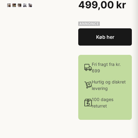
499,00 kr
Køb her
Fri fragt fra kr.
699
Hurtig og diskret
levering
100 dages
returret