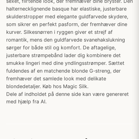
sexet, flirtende look, der fremhæver dine bryster. Den
halternecklignende basque har elastiske, justerbare
skulderstropper med elegante guldfarvede skydere,
som sikrer en perfekt pasform, der fremhæver dine
kurver. Silkesnørren i ryggen giver et strejf af
romantik, mens den guldfarvede svanehakslukning
sørger for både stil og komfort. De aftagelige,
justerbare strømpebånd lader dig kombinere det
smukke lingeri med dine yndlingsstrømper. Sættet
fuldendes af en matchende blonde G-streng, der
fremhæver det samlede look med delikate
blondedetaljer. Køb hos Magic Silk.
Dele af indholdet på denne side kan være genereret
med hjælp fra AI.