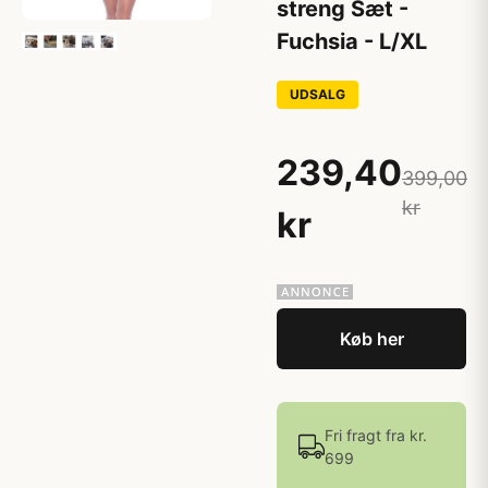
streng Sæt -
Fuchsia - L/XL
UDSALG
239,40
399,00
kr
kr
Køb her
Fri fragt fra kr.
699