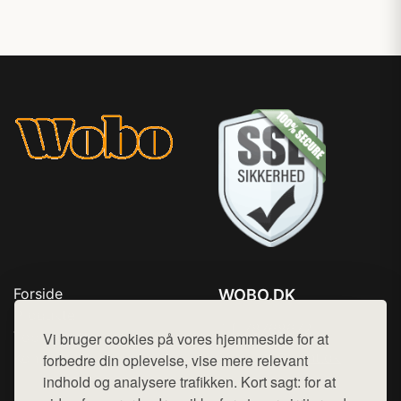
Forside
WOBO.DK
Produkter
Tlf. 78768672
Top Rabatter
Vi bruger cookies på vores hjemmeside for at
Mail:
hej@want.dk
Kontakt
forbedre din oplevelse, vise mere relevant
indhold og analysere trafikken. Kort sagt: for at
Cookie- og privatlivspolitik