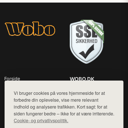
Forside
WOBO.DK
Produkter
Tlf. 78768672
Top Rabatter
Vi bruger cookies på vores hjemmeside for at
Mail:
hej@want.dk
Kontakt
forbedre din oplevelse, vise mere relevant
indhold og analysere trafikken. Kort sagt: for at
Cookie- og privatlivspolitik
siden fungerer bedre – ikke for at være irriterende.
Cookie- og privatlivspolitik.