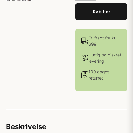
Køb her
Fri fragt fra kr.
699
Hurtig og diskret
levering
100 dages
returret
Beskrivelse