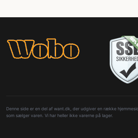
Denne side er en del af want.dk, der udgiver en række hjemmeside
som sælger varen. Vi har heller ikke varerne på lager.