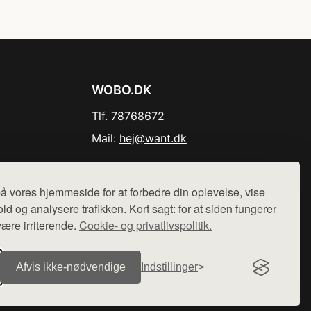
WOBO.DK
Tlf. 78768672
Mail:
hej@want.dk
Cookie- og privatlivspolitik
å vores hjemmeside for at forbedre din oplevelse, vise
ld og analysere trafikken. Kort sagt: for at siden fungerer
være irriterende.
Cookie- og privatlivspolitik.
r sælges ikke varer fra denne side - vi henviser til de shops,
Afvis ikke‑nødvendige
Indstillinger