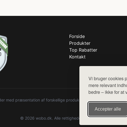
Forside
Produkter
Top Rabatter
Kontakt
Vi bruger cookies p
mere relevant indho
bedre – ikke for at 
r med præsentation af forskellige produkter fra diverse webshops. De
Accepter alle
© 2026 wobo.dk. Alle rettigheder forbeholdes.