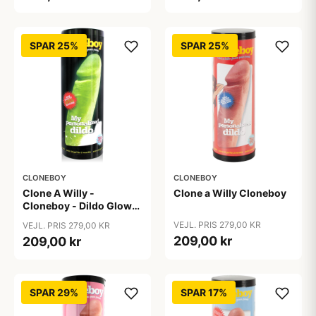
SPAR 25%
SPAR 25%
CLONEBOY
CLONEBOY
Clone A Willy -
Clone a Willy Cloneboy
Cloneboy - Dildo Glow
In The Dark Nude
VEJL. PRIS 279,00 KR
VEJL. PRIS 279,00 KR
209,00 kr
209,00 kr
SPAR 29%
SPAR 17%