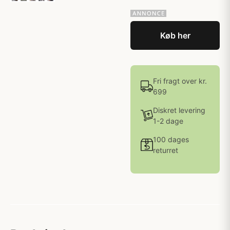
Køb her
Fri fragt over kr.
699
Diskret levering
1-2 dage
100 dages
returret