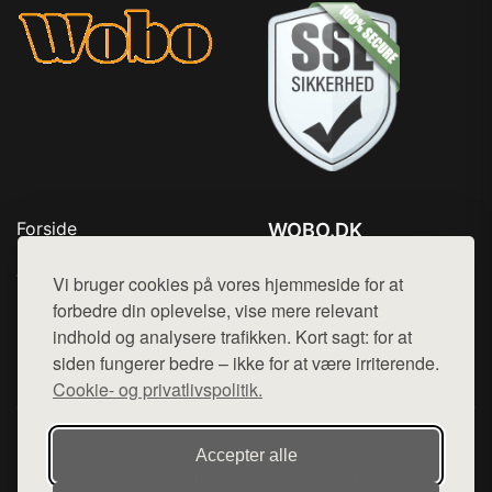
Forside
WOBO.DK
Produkter
Tlf. 78768672
Top Rabatter
Vi bruger cookies på vores hjemmeside for at
Mail:
hej@want.dk
Kontakt
forbedre din oplevelse, vise mere relevant
indhold og analysere trafikken. Kort sagt: for at
Cookie- og privatlivspolitik
siden fungerer bedre – ikke for at være irriterende.
Cookie- og privatlivspolitik.
Denne side er en del af want.dk, der udgiver en række
Accepter alle
hjemmesider med præsentation af forskellige produkter fra