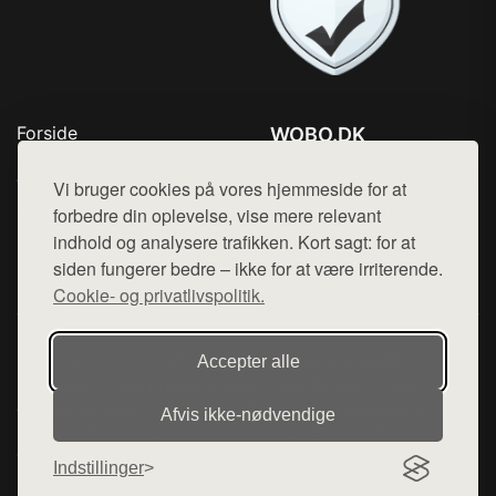
Forside
WOBO.DK
Produkter
Tlf. 78768672
Top Rabatter
Vi bruger cookies på vores hjemmeside for at
Mail:
hej@want.dk
Kontakt
forbedre din oplevelse, vise mere relevant
indhold og analysere trafikken. Kort sagt: for at
Cookie- og privatlivspolitik
siden fungerer bedre – ikke for at være irriterende.
Cookie- og privatlivspolitik.
Denne side er en del af want.dk, der udgiver en række
Accepter alle
hjemmesider med præsentation af forskellige produkter fra
diverse webshops. Der sælges ikke varer fra denne side - vi
Afvis ikke‑nødvendige
henviser til de shops, som sælger varen. Vi har heller ikke
varerne på lager.
Indstillinger