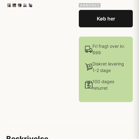
Køb her
Fri fragt over kr.
699
Diskret levering
1-2 dage
100 dages
returret
Beskrivelse