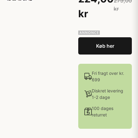
279,00
kr
kr
Køb her
Fri fragt over kr.
699
Diskret levering
1-2 dage
100 dages
returret