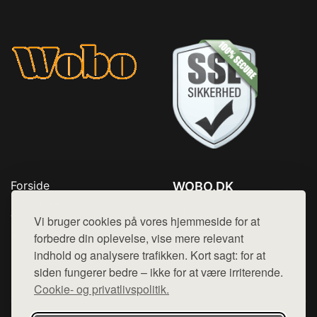
Forside
WOBO.DK
Produkter
Tlf. 78768672
Top Rabatter
Vi bruger cookies på vores hjemmeside for at
Mail:
hej@want.dk
Kontakt
forbedre din oplevelse, vise mere relevant
indhold og analysere trafikken. Kort sagt: for at
Cookie- og privatlivspolitik
siden fungerer bedre – ikke for at være irriterende.
Cookie- og privatlivspolitik.