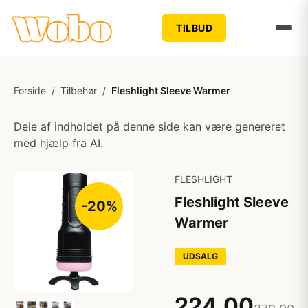
TILBUD
Forside
/
Tilbehør
/
Fleshlight Sleeve Warmer
Dele af indholdet på denne side kan være genereret
med hjælp fra AI.
FLESHLIGHT
Fleshlight Sleeve
-20%
Warmer
UDSALG
224,00