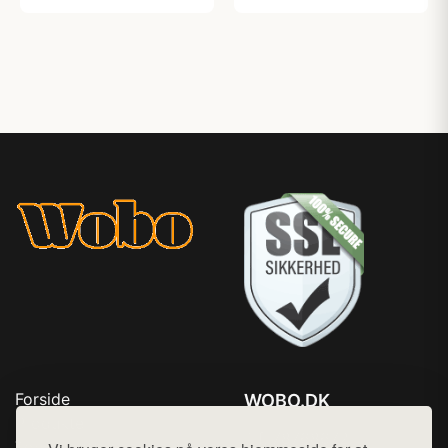
Forside
WOBO.DK
Produkter
Tlf. 78768672
Top Rabatter