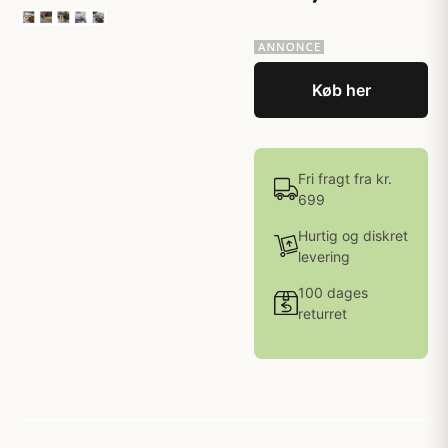
Køb her
Fri fragt fra kr.
699
Hurtig og diskret
levering
100 dages
returret