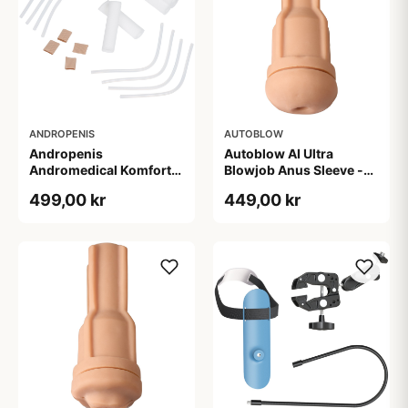
ANDROPENIS
AUTOBLOW
Andropenis
Autoblow AI Ultra
Andromedical Komfort
Blowjob Anus Sleeve -
Sæt til Penisforlænger -
Nude
499,00 kr
449,00 kr
Klar