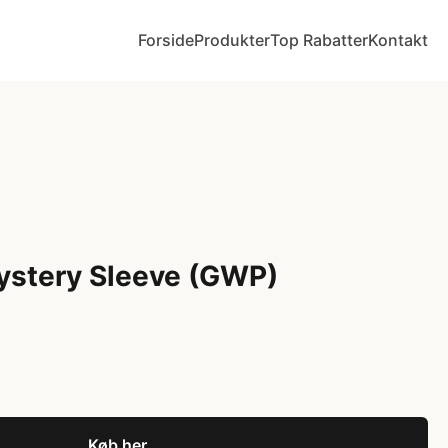
Forside
Produkter
Top Rabatter
Kontakt
Mystery Sleeve (GWP)
Køb her