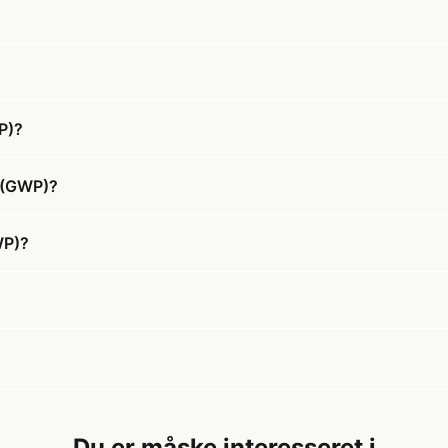
P)?
e (GWP)?
WP)?
Du er måske interesseret i