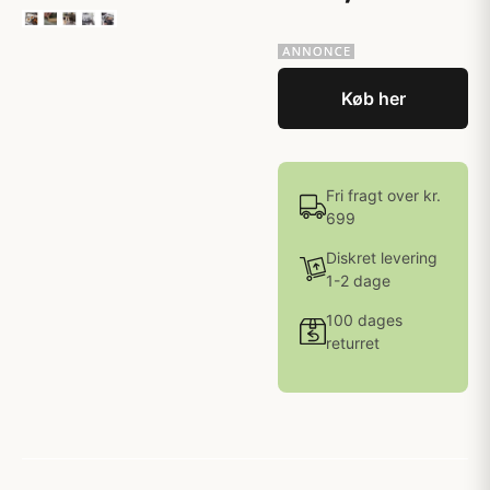
Køb her
Fri fragt over kr.
699
Diskret levering
1-2 dage
100 dages
returret