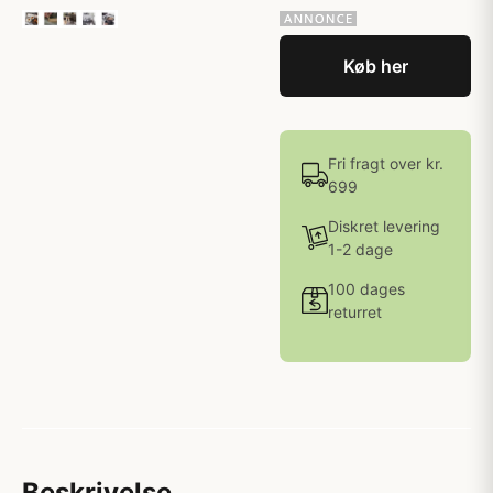
Køb her
Fri fragt over kr.
699
Diskret levering
1-2 dage
100 dages
returret
Beskrivelse