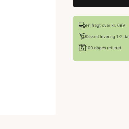
Fri fragt over kr. 699
Diskret levering 1-2 d
100 dages returret