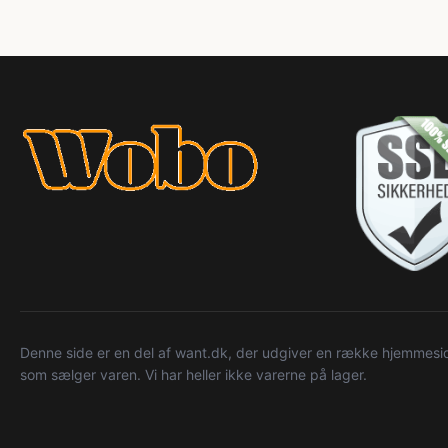
Denne side er en del af want.dk, der udgiver en række hjemmeside
som sælger varen. Vi har heller ikke varerne på lager.