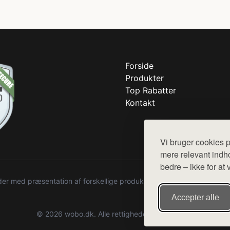
Forside
Produkter
Top Rabatter
Kontakt
Vi bruger cookies p
mere relevant indho
bedre – ikke for at 
r med præsentation af forskellige produkter fra diverse webshops. De
Accepter alle
© 2026 wobo.dk. Alle rettigheder forbeholdes.