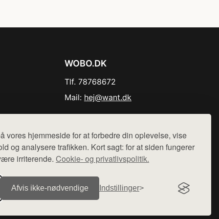
WOBO.DK
Tlf. 78768672
Mail:
hej@want.dk
Cookie- og privatlivspolitik
å vores hjemmeside for at forbedre din oplevelse, vise
ld og analysere trafikken. Kort sagt: for at siden fungerer
være irriterende.
Cookie- og privatlivspolitik.
r sælges ikke varer fra denne side - vi henviser til de shops,
Afvis ikke‑nødvendige
Indstillinger