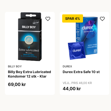
SPAR 4%
BILLY BOY
DUREX
Billy Boy Extra Lubricated
Durex Extra Safe 10 st
Kondomer 12 stk - Klar
VEJL. PRIS 46,00 KR
69,00 kr
44,00 kr