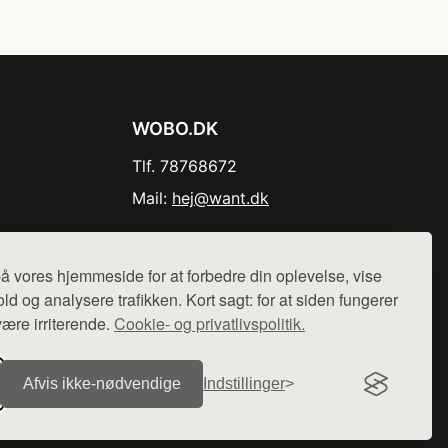
WOBO.DK
Tlf. 78768672
Mail:
hej@want.dk
Cookie- og privatlivspolitik
å vores hjemmeside for at forbedre din oplevelse, vise
ld og analysere trafikken. Kort sagt: for at siden fungerer
være irriterende.
Cookie- og privatlivspolitik.
r sælges ikke varer fra denne side - vi henviser til de shops,
Afvis ikke‑nødvendige
Indstillinger