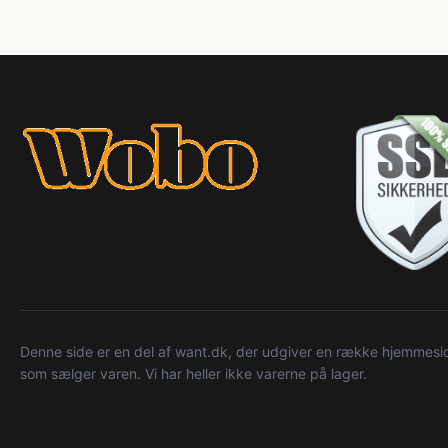
Denne side er en del af want.dk, der udgiver en række hjemmeside
som sælger varen. Vi har heller ikke varerne på lager.