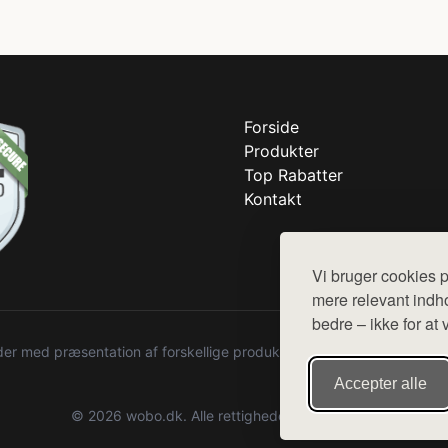
Forside
Produkter
Top Rabatter
Kontakt
Vi bruger cookies p
mere relevant indho
bedre – ikke for at 
r med præsentation af forskellige produkter fra diverse webshops. De
Accepter alle
© 2026 wobo.dk. Alle rettigheder forbeholdes.