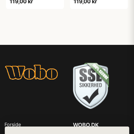
119,00 kr
119,00 kr
Forside
WOBO.DK
Produkter