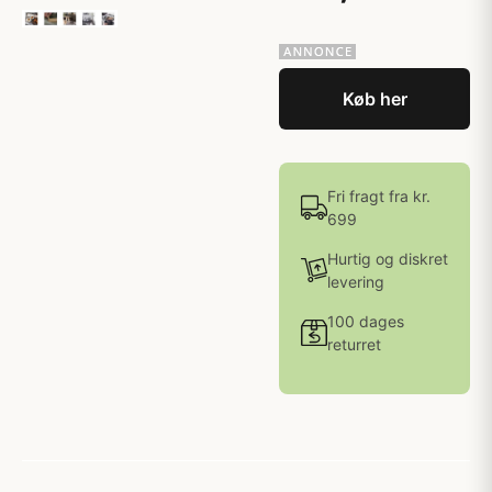
Køb her
Fri fragt fra kr.
699
Hurtig og diskret
levering
100 dages
returret