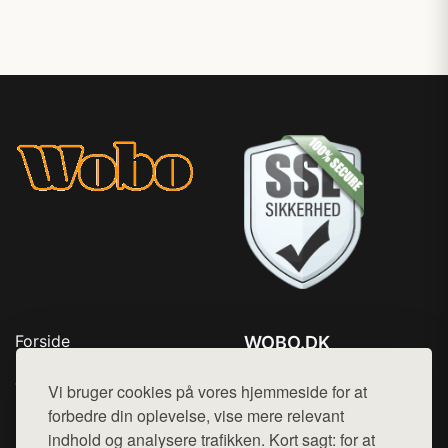
Forside
WOBO.DK
Produkter
Tlf. 78768672
Top Rabatter
Vi bruger cookies på vores hjemmeside for at
Mail:
hej@want.dk
Kontakt
forbedre din oplevelse, vise mere relevant
indhold og analysere trafikken. Kort sagt: for at