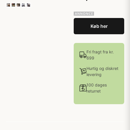
Køb her
Fri fragt fra kr.
699
Hurtig og diskret
levering
100 dages
returret