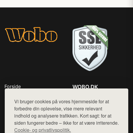
Forside
WOBO.DK
Produkter
Tlf. 78768672
Top Rabatter
Vi bruger cookies på vores hjemmeside for at
Mail:
hej@want.dk
Kontakt
forbedre din oplevelse, vise mere relevant
indhold og analysere trafikken. Kort sagt: for at
Cookie- og privatlivspolitik
siden fungerer bedre – ikke for at være irriterende.
Cookie- og privatlivspolitik.