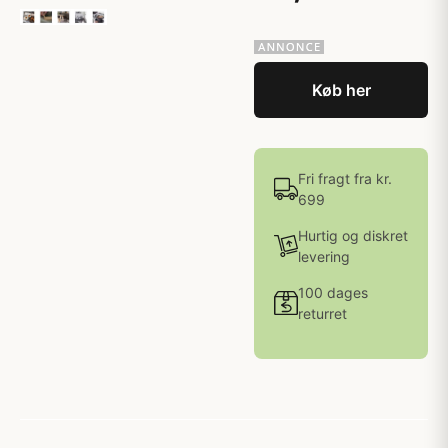
Køb her
Fri fragt fra kr.
699
Hurtig og diskret
levering
100 dages
returret