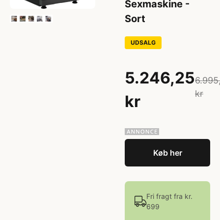
Sexmaskine -
Sort
UDSALG
5.246,25
6.995
kr
kr
Køb her
Fri fragt fra kr.
699