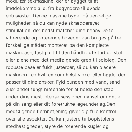
modulær sexmaskine, der er bygget til at
imødekomme alle, fra begyndere til øvede
entusiaster. Denne maskine byder på uendelige
muligheder, så du kan nyde skræddersyet
stimulation, der bedst matcher dine behov.De to
vibrerende og roterende hoveder kan bruges på tre
forskellige måder: monteret på den komplette
maskinbase, fastgjort til den håndholdte turbopistol
eller alene med det medfølgende greb til sololeg. Den
robuste base er fuldt justerbar, så du kan placere
maskinen i en hvilken som helst vinkel eller højde, der
passer til dine ønsker. Fyld bunden med vand, sand
eller andet tungt materiale for at holde den stabil
under dine mest intense sessioner, uanset om det er
på din seng eller dit foretrukne legeunderlag.Den
medfølgende fjernbetjening giver dig fuld kontrol
over alle aspekter. Du kan justere turbopistolens
stødhastigheder, styre de roterende kugler og