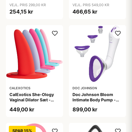
Dilator Sæt - Pink
Rosa
VEJL. PRIS 299,00 KR
VEJL. PRIS 549,00 KR
254,15 kr
466,65 kr
CALEXOTICS
DOC JOHNSON
CalExotics She-Ology
Doc Johnson Bloom
Vaginal Dilator Sæt -
Intimate Body Pump -
Flere farver
Lilla
449,00 kr
899,00 kr
SPAR 15%