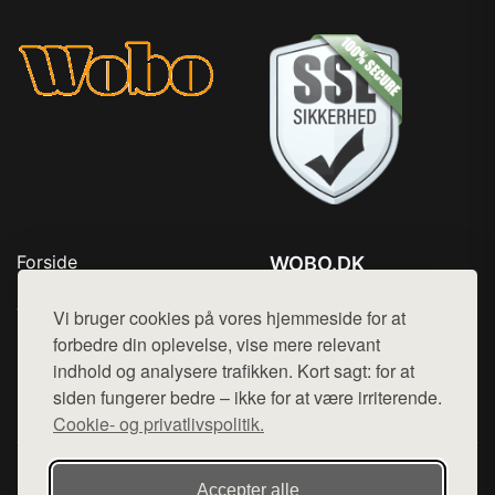
Forside
WOBO.DK
Produkter
Tlf. 78768672
Top Rabatter
Vi bruger cookies på vores hjemmeside for at
Mail:
hej@want.dk
Kontakt
forbedre din oplevelse, vise mere relevant
indhold og analysere trafikken. Kort sagt: for at
Cookie- og privatlivspolitik
siden fungerer bedre – ikke for at være irriterende.
Cookie- og privatlivspolitik.
Denne side er en del af want.dk, der udgiver en række
Accepter alle