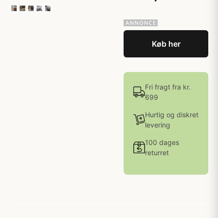
Køb her
Fri fragt fra kr.
699
Hurtig og diskret
levering
100 dages
returret