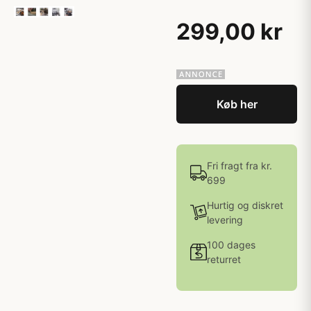
299,00 kr
Køb her
Fri fragt fra kr.
699
Hurtig og diskret
levering
100 dages
returret