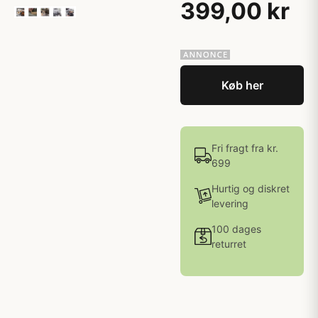
399,00 kr
Køb her
Fri fragt fra kr.
699
Hurtig og diskret
levering
100 dages
returret