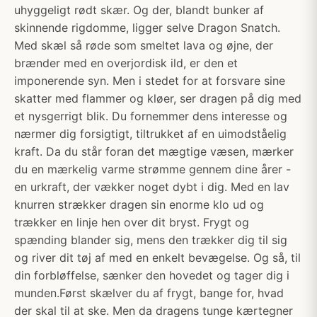
uhyggeligt rødt skær. Og der, blandt bunker af
skinnende rigdomme, ligger selve Dragon Snatch.
Med skæl så røde som smeltet lava og øjne, der
brænder med en overjordisk ild, er den et
imponerende syn. Men i stedet for at forsvare sine
skatter med flammer og kløer, ser dragen på dig med
et nysgerrigt blik. Du fornemmer dens interesse og
nærmer dig forsigtigt, tiltrukket af en uimodståelig
kraft. Da du står foran det mægtige væsen, mærker
du en mærkelig varme strømme gennem dine årer -
en urkraft, der vækker noget dybt i dig. Med en lav
knurren strækker dragen sin enorme klo ud og
trækker en linje hen over dit bryst. Frygt og
spænding blander sig, mens den trækker dig til sig
og river dit tøj af med en enkelt bevægelse. Og så, til
din forbløffelse, sænker den hovedet og tager dig i
munden.Først skælver du af frygt, bange for, hvad
der skal til at ske. Men da dragens tunge kærtegner