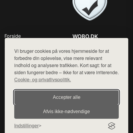
Forside
WOBO.DK
Produkter
Tlf. 78768672
Top Rabatter
Vi bruger cookies på vores hjemmeside for at
Mail:
hej@want.dk
Kontakt
forbedre din oplevelse, vise mere relevant
indhold og analysere trafikken. Kort sagt: for at
Cookie- og privatlivspolitik
siden fungerer bedre – ikke for at være irriterende.
Cookie- og privatlivspolitik.
Denne side er en del af want.dk, der udgiver en række
Accepter alle
hjemmesider med præsentation af forskellige produkter fra
diverse webshops. Der sælges ikke varer fra denne side - vi
Afvis ikke‑nødvendige
henviser til de shops, som sælger varen. Vi har heller ikke
varerne på lager.
Indstillinger