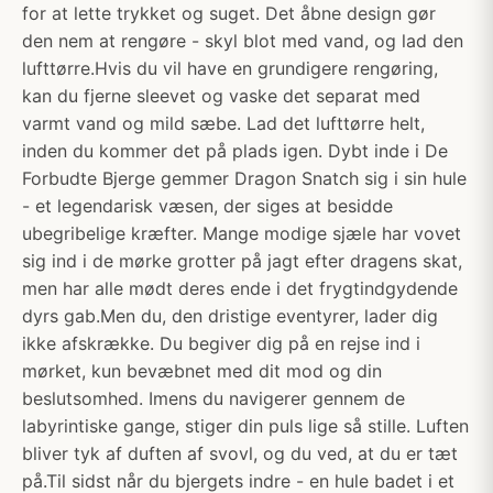
for at lette trykket og suget. Det åbne design gør
den nem at rengøre - skyl blot med vand, og lad den
lufttørre.Hvis du vil have en grundigere rengøring,
kan du fjerne sleevet og vaske det separat med
varmt vand og mild sæbe. Lad det lufttørre helt,
inden du kommer det på plads igen. Dybt inde i De
Forbudte Bjerge gemmer Dragon Snatch sig i sin hule
- et legendarisk væsen, der siges at besidde
ubegribelige kræfter. Mange modige sjæle har vovet
sig ind i de mørke grotter på jagt efter dragens skat,
men har alle mødt deres ende i det frygtindgydende
dyrs gab.Men du, den dristige eventyrer, lader dig
ikke afskrække. Du begiver dig på en rejse ind i
mørket, kun bevæbnet med dit mod og din
beslutsomhed. Imens du navigerer gennem de
labyrintiske gange, stiger din puls lige så stille. Luften
bliver tyk af duften af svovl, og du ved, at du er tæt
på.Til sidst når du bjergets indre - en hule badet i et