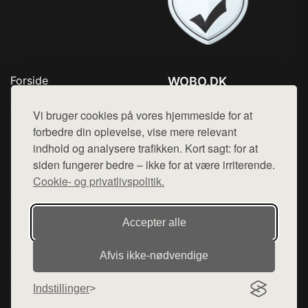
Forside
WOBO.DK
Produkter
Tlf. 78768672
Top Rabatter
Vi bruger cookies på vores hjemmeside for at
Mail:
hej@want.dk
Kontakt
forbedre din oplevelse, vise mere relevant
indhold og analysere trafikken. Kort sagt: for at
Cookie- og privatlivspolitik
siden fungerer bedre – ikke for at være irriterende.
Cookie- og privatlivspolitik.
Denne side er en del af want.dk, der udgiver en række
Accepter alle
hjemmesider med præsentation af forskellige produkter fra
diverse webshops. Der sælges ikke varer fra denne side - vi
Afvis ikke‑nødvendige
henviser til de shops, som sælger varen. Vi har heller ikke
varerne på lager.
Indstillinger