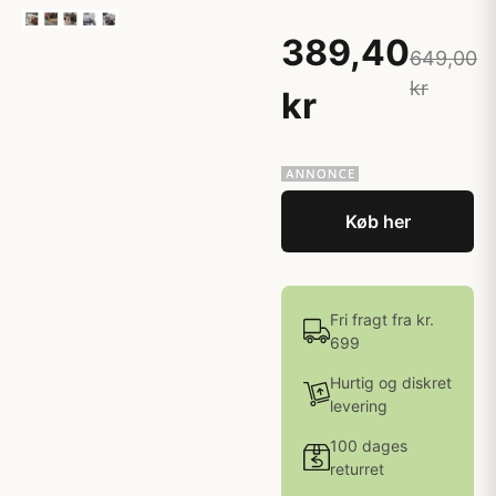
389,40
649,00
kr
kr
Køb her
Fri fragt fra kr.
699
Hurtig og diskret
levering
100 dages
returret