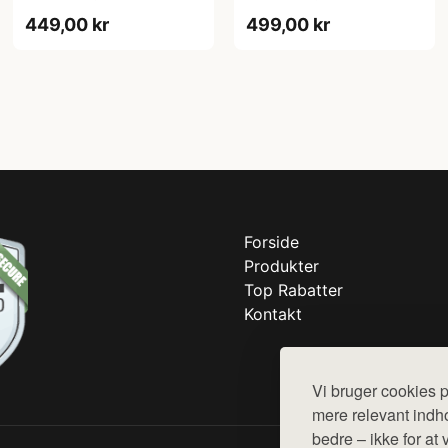
Sort - S
Sort - XL
449,00 kr
499,00 kr
Forside
Produkter
Top Rabatter
Kontakt
Vi bruger cookies p
mere relevant indho
bedre – ikke for at 