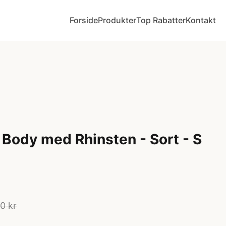
Forside
Produkter
Top Rabatter
Kontakt
g Body med Rhinsten - Sort - S
0 kr