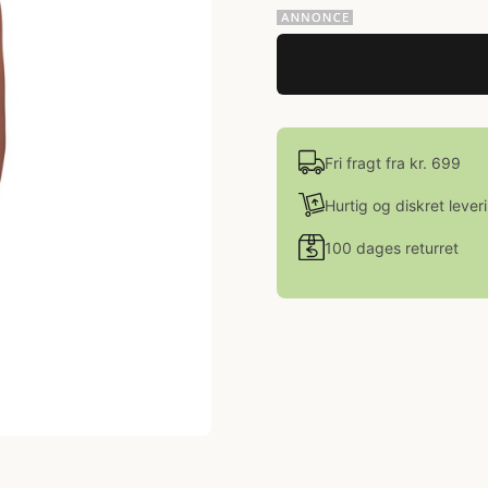
Fri fragt fra kr. 699
Hurtig og diskret lever
100 dages returret