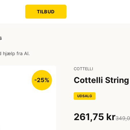
TILBUD
S
 hjælp fra AI.
COTTELLI
Cottelli Strin
-25%
UDSALG
261,75 kr
349,0