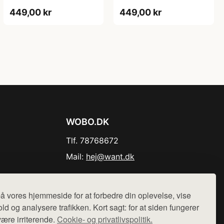
Blondekrave - Sort - M
Blondekrave - Sort - S
449,00 kr
449,00 kr
WOBO.DK
Tlf. 78768672
Mail:
hej@want.dk
Cookie- og privatlivspolitik
å vores hjemmeside for at forbedre din oplevelse, vise
ld og analysere trafikken. Kort sagt: for at siden fungerer
være irriterende.
Cookie- og privatlivspolitik.