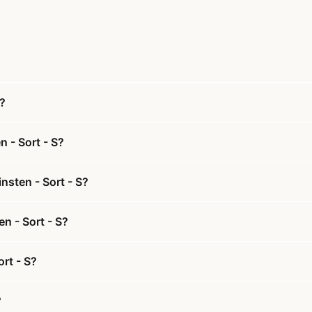
S?
n - Sort - S?
nsten - Sort - S?
en - Sort - S?
rt - S?
?