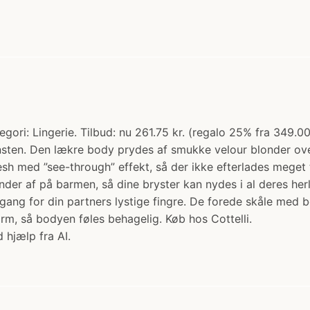
tegori: Lingerie. Tilbud: nu 261.75 kr. (regalo 25% fra 349.0
insten. Den lækre body prydes af smukke velour blonder ove
h med ”see-through” effekt, så der ikke efterlades meget t
nder af på barmen, så dine bryster kan nydes i al deres he
ng for din partners lystige fingre. De forede skåle med bøj
rm, så bodyen føles behagelig. Køb hos Cottelli.
 hjælp fra AI.